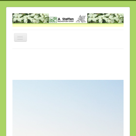
Navigation
an/aus
Home
Über uns
Historie
Unser Sortiment
Cornus
Gut zu wissen
Links
Kontakt
Job`s