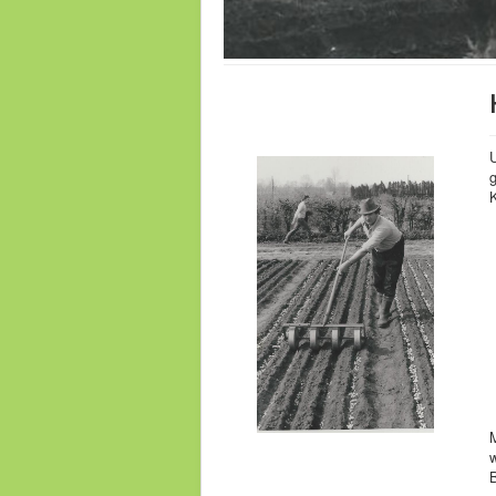
K
M
w