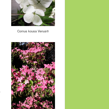
Cornus kousa Venus®
n