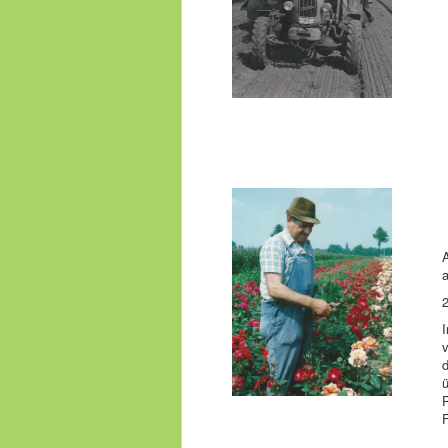
A
a
ü
F