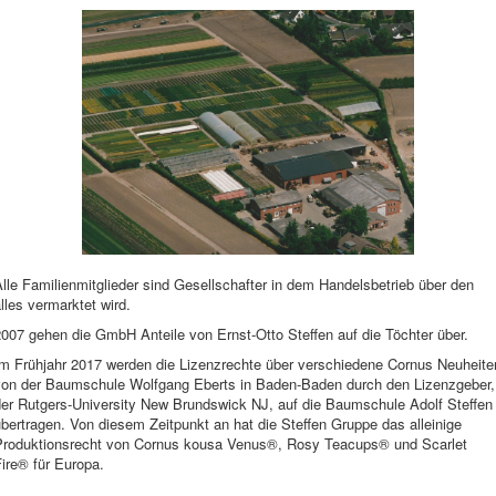
lle Familienmitglieder sind Gesellschafter in dem Handelsbetrieb über den
lles vermarktet wird.
2007 gehen die GmbH Anteile von Ernst-Otto Steffen auf die Töchter über.
Im Frühjahr 2017 werden die Lizenzrechte über verschiedene Cornus Neuheite
von der Baumschule Wolfgang Eberts in Baden-Baden durch den Lizenzgeber,
der Rutgers-University New Brundswick NJ, auf die Baumschule Adolf Steffen
bertragen. Von diesem Zeitpunkt an hat die Steffen Gruppe das alleinige
Produktionsrecht von Cornus kousa Venus®, Rosy Teacups® und Scarlet
ire® für Europa.