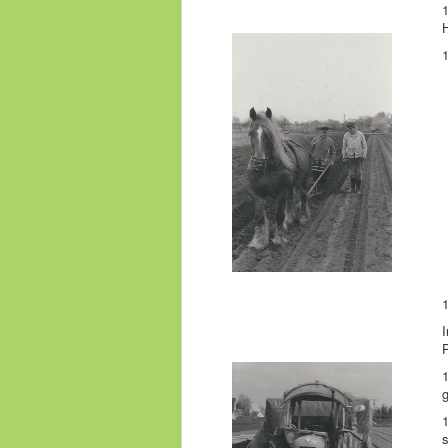
1
1
I
1
g
1
s