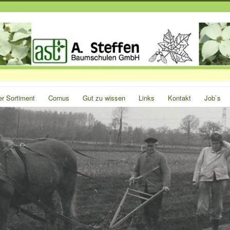
r Sortiment
Cornus
Gut zu wissen
Links
Kontakt
Job`s