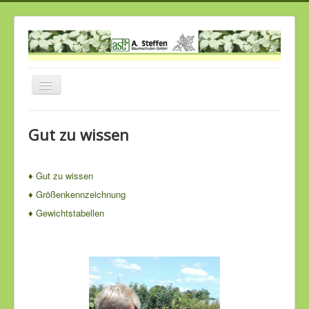
Navigation
an/aus
Home
Gut zu wissen
Über uns
Historie
♦
Gut zu wissen
Unser Sortiment
♦
Größenkennzeichnung
♦
Gewichtstabellen
Cornus
Gut zu wissen
Links
Kontakt
Job`s