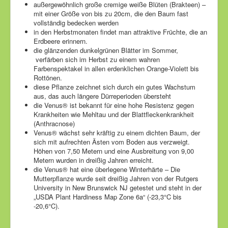
außergewöhnlich große cremige weiße Blüten (Brakteen) –
mit einer Größe von bis zu 20cm, die den Baum fast
vollständig bedecken werden
in den Herbstmonaten findet man attraktive Früchte, die an
Erdbeere erinnern.
die glänzenden dunkelgrünen Blätter im Sommer,
verfärben sich im Herbst zu einem wahren
Farbenspektakel in allen erdenklichen Orange-Violett bis
Rottönen.
diese Pflanze zeichnet sich durch ein gutes Wachstum
aus, das auch längere Dürreperioden übersteht
die Venus® ist bekannt für eine hohe Resistenz gegen
Krankheiten wie Mehltau und der Blattfleckenkrankheit
(Anthracnose)
Venus® wächst sehr kräftig zu einem dichten Baum, der
sich mit aufrechten Ästen vom Boden aus verzweigt.
Höhen von 7,50 Metern und eine Ausbreitung von 9,00
Metern wurden in dreißig Jahren erreicht.
die Venus® hat eine überlegene Winterhärte – Die
Mutterpflanze wurde seit dreißig Jahren von der Rutgers
University in New Brunswick NJ getestet und steht in der
„USDA Plant Hardiness Map Zone 6a“ (-23,3°C bis
-20,6°C).