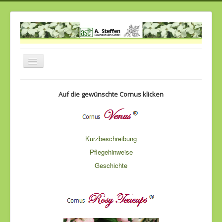
Navigation
an/aus
Home
Auf die gewünschte Cornus klicken
Über uns
Historie
Unser Sortiment
Kurzbeschreibung
Pflegehinweise
Cornus
Geschichte
Gut zu wissen
Links
Kontakt
Job`s